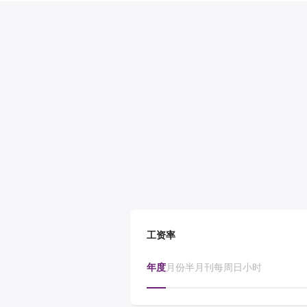
工资率
年度
月份
半月刊
每周
日
小时