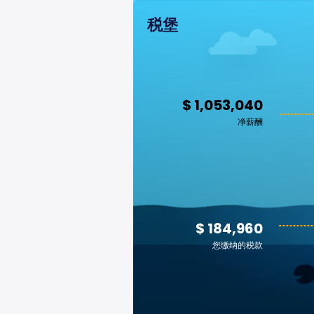
税堡
$ 1,053,040
净薪酬
$ 184,960
您缴纳的税款