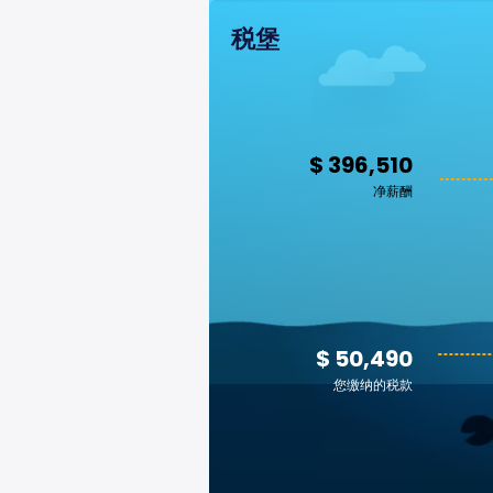
税堡
$ 396,510
净薪酬
$ 50,490
您缴纳的税款