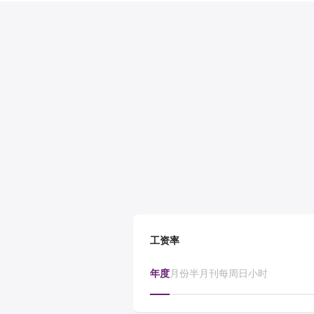
工资率
年度
月份
半月刊
每周
日
小时