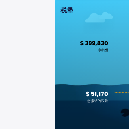
税堡
$ 399,830
净薪酬
$ 51,170
您缴纳的税款