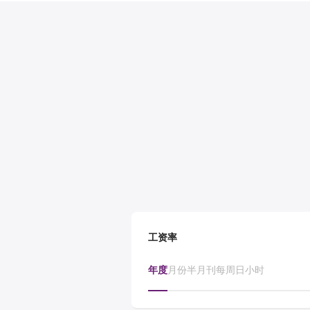
工资率
年度
月份
半月刊
每周
日
小时