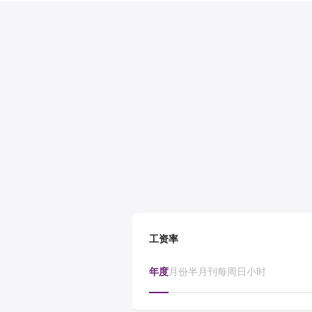
工资率
年度
月份
半月刊
每周
日
小时