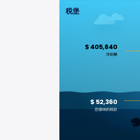
税堡
$ 405,640
净薪酬
$ 52,360
您缴纳的税款