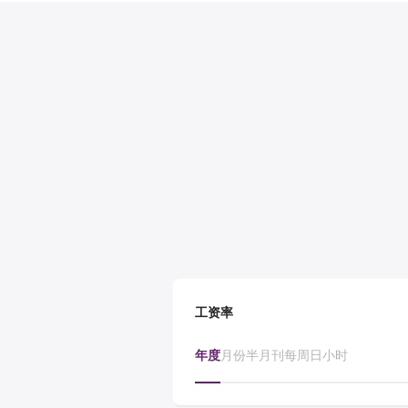
工资率
年度
月份
半月刊
每周
日
小时