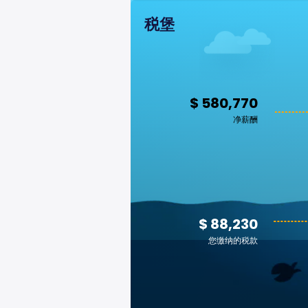
税堡
$ 580,770
净薪酬
$ 88,230
您缴纳的税款