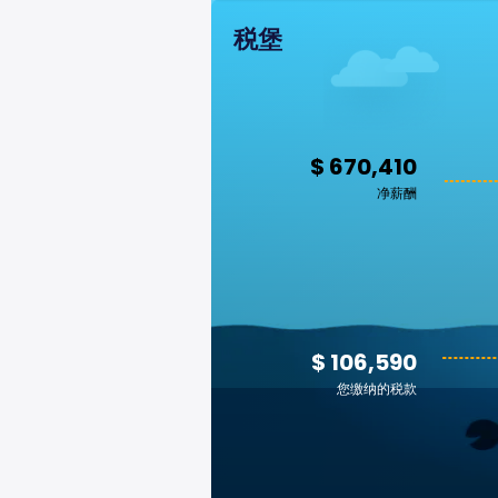
税堡
$ 670,410
净薪酬
$ 106,590
您缴纳的税款