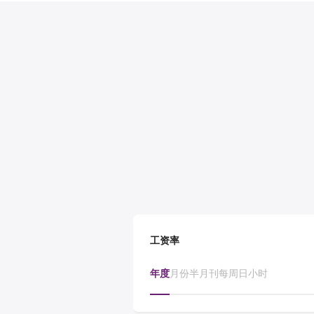
工资率
年度
月份
半月刊
每周
日
小时