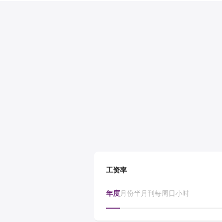
工资率
年度
月份
半月刊
每周
日
小时