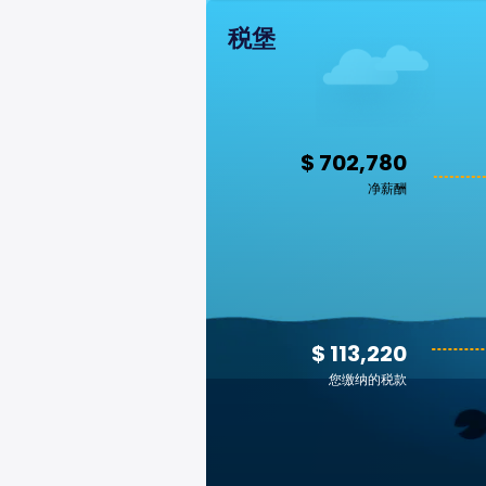
税堡
$ 702,780
净薪酬
$ 113,220
您缴纳的税款