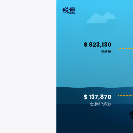
税堡
$ 823,130
净薪酬
$ 137,870
您缴纳的税款