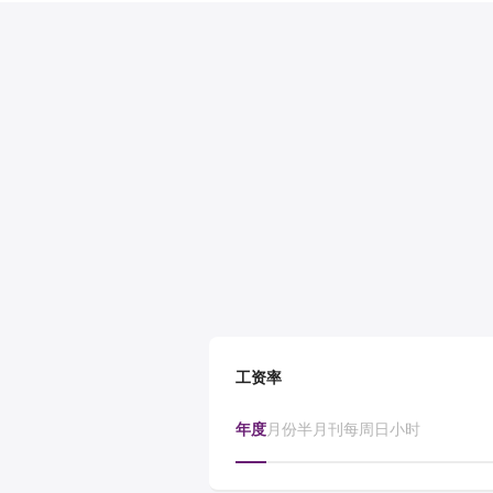
工资率
年度
月份
半月刊
每周
日
小时