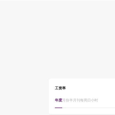
工资率
年度
月份
半月刊
每周
日
小时