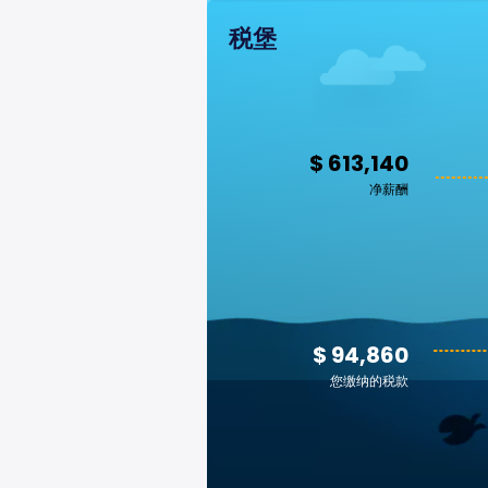
税堡
$ 613,140
净薪酬
$ 94,860
您缴纳的税款