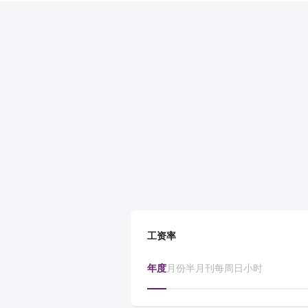
工资率
年度
月份
半月刊
每周
日
小时