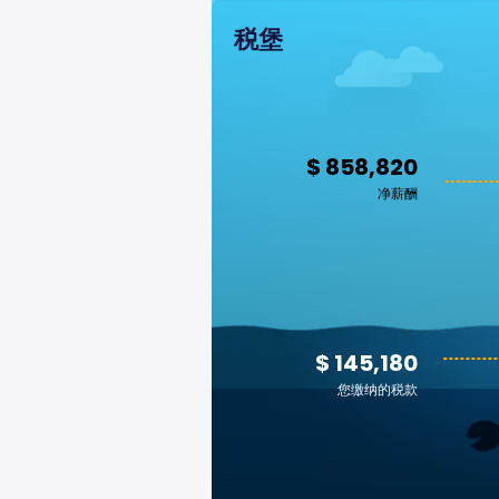
税堡
$ 858,820
净薪酬
$ 145,180
您缴纳的税款