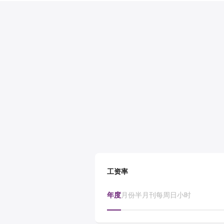
工资率
年度
月份
半月刊
每周
日
小时