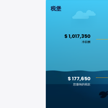
税堡
$ 1,017,350
净薪酬
$ 177,650
您缴纳的税款