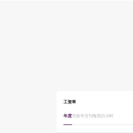
工资率
年度
月份
半月刊
每周
日
小时