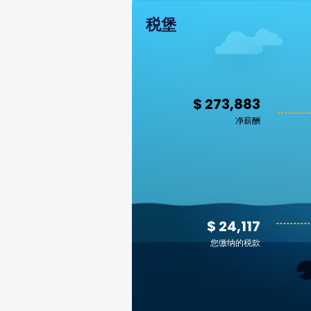
税堡
$ 273,883
净薪酬
$ 24,117
您缴纳的税款