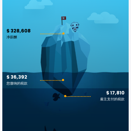
$ 328,608
净薪酬
$ 36,392
您缴纳的税款
$ 17,810
雇主支付的税款