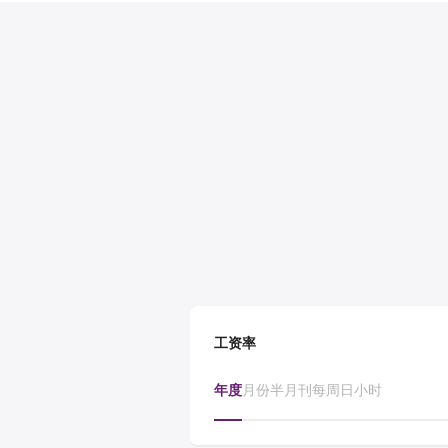
工资率
年度
月份
半月刊
每周
日
小时