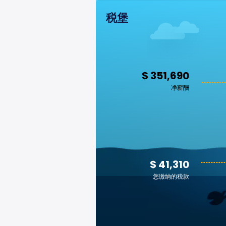
税堡
$ 351,690
净薪酬
$ 41,310
您缴纳的税款