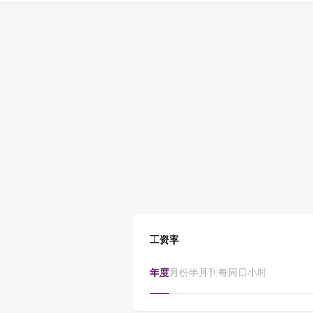
工资率
年度
月份
半月刊
每周
日
小时