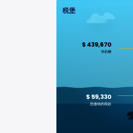
税堡
$ 439,670
净薪酬
$ 59,330
您缴纳的税款