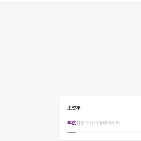
工资率
年度
月份
半月刊
每周
日
小时